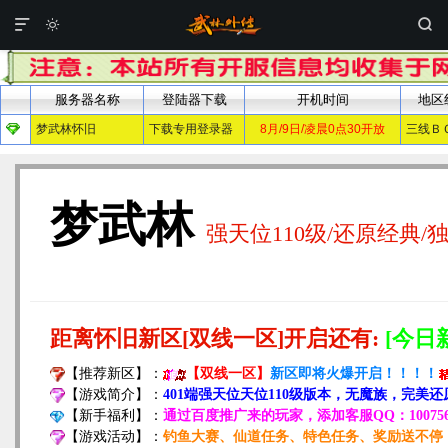


