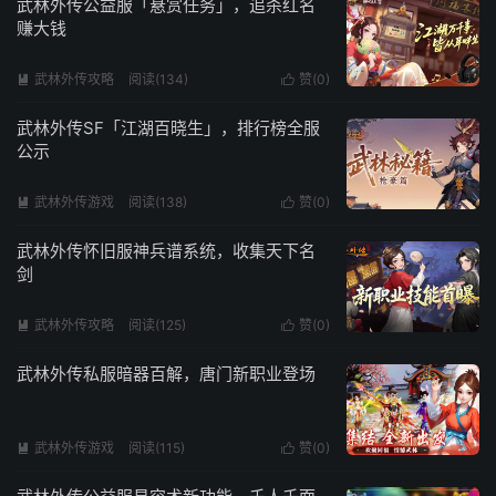
武林外传公益服「悬赏任务」，追杀红名
赚大钱
武林外传攻略
阅读(134)
赞(
0
)


武林外传SF「江湖百晓生」，排行榜全服
公示
武林外传游戏
阅读(138)
赞(
0
)


武林外传怀旧服神兵谱系统，收集天下名
剑
武林外传攻略
阅读(125)
赞(
0
)


武林外传私服暗器百解，唐门新职业登场
武林外传游戏
阅读(115)
赞(
0
)

