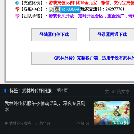
第4页
标签：武林外传怀旧服
共 59 篇文章
武林外传私服午夜惊魂活动，深夜专属副
本
武林外传攻略
阅读(115)
赞(
0
)

