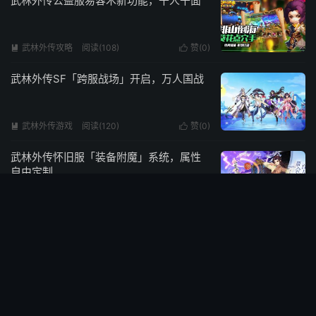
武林外传公益服易容术新功能，千人千面
武林外传攻略
阅读(108)
赞(
0
)


武林外传SF「跨服战场」开启，万人国战
武林外传游戏
阅读(120)
赞(
0
)


武林外传怀旧服「装备附魔」系统，属性
自由定制
武林外传攻略
阅读(122)
赞(
1
)


武林外传私服「宠物觉醒」功能，战宠进
化神兽
武林外传游戏
阅读(101)
赞(
0
)


武林外传公益服新系统「经脉」，打通任