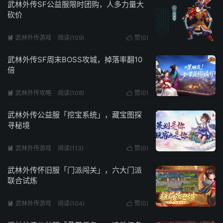
武林外传SF公益服限时团购，人多力量大
砍价
武林外传游戏
阅读(109)
赞(
0
)


武林外传SF周末BOSS攻城，掉落率翻10
倍
武林外传攻略
阅读(108)
赞(
0
)


武林外传公益服「挖宝系统」，藏宝图探
寻秘境
武林外传游戏
阅读(113)
赞(
0
)


武林外传怀旧服「门派闯关」，六大门派
联合试炼
武林外传游戏
阅读(104)
赞(
0
)

