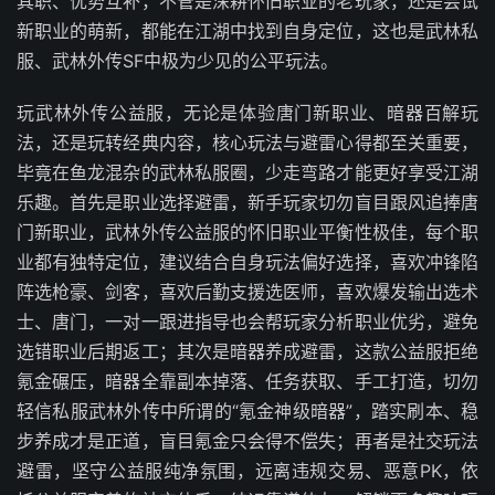
其职、优势互补，不管是深耕怀旧职业的老玩家，还是尝试
新职业的萌新，都能在江湖中找到自身定位，这也是武林私
服、武林外传SF中极为少见的公平玩法。
玩武林外传公益服，无论是体验唐门新职业、暗器百解玩
法，还是玩转经典内容，核心玩法与避雷心得都至关重要，
毕竟在鱼龙混杂的武林私服圈，少走弯路才能更好享受江湖
乐趣。首先是职业选择避雷，新手玩家切勿盲目跟风追捧唐
门新职业，武林外传公益服的怀旧职业平衡性极佳，每个职
业都有独特定位，建议结合自身玩法偏好选择，喜欢冲锋陷
阵选枪豪、剑客，喜欢后勤支援选医师，喜欢爆发输出选术
士、唐门，一对一跟进指导也会帮玩家分析职业优劣，避免
选错职业后期返工；其次是暗器养成避雷，这款公益服拒绝
氪金碾压，暗器全靠副本掉落、任务获取、手工打造，切勿
轻信私服武林外传中所谓的“氪金神级暗器”，踏实刷本、稳
步养成才是正道，盲目氪金只会得不偿失；再者是社交玩法
避雷，坚守公益服纯净氛围，远离违规交易、恶意PK，依