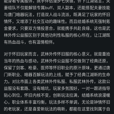
能身着专属服饰，携手伴侣漫步七侠镇，许下江湖诺言，夫
妻组队不仅能解锁专属buff、双人副本，还能搭配夫妻技能
与唐门暗器玩法，打造双人战斗流派，既满足了玩家的怀旧
情怀，又增添了社交互动的趣味性。而且结婚系统无强制氪
金要求，只要双方情投意合，就能携手共赴良缘，这也是武
林外传公益服区别于其他功利性私服的核心所在，让江湖既
有热血战斗，也有温情相伴。
对于怀旧玩家而言，武林外传怀旧服的核心意义，就是重拾
当年的热血与感动，武林外传公益服不仅做到了经典还原，
保留了剑客、枪豪、医师等怀旧职业的原汁原味，更通过唐
门新职业、暗器百解玩法的上线，赋予了经典江湖新的生命
力。对比市面上各类武林外传私服、私服武林外传，这款公
益服没有套路、没有暗坑，玩家多氛围好，一对一跟进指导
贴心到位，怀旧内核不变，创新玩法拉满，结婚系统浪漫暖
心，职业体系丰富均衡，玩法多样不单调，无论是钟情怀旧
的老玩家，还是喜爱新玩法的萌新，都能在这里找到属于自