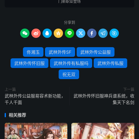
门新职业登场
分享到









佟湘玉
武林外传SF
武林外传公益服
武林外传怀旧服
武林外传有私服吗
武林外传私服
祝无双
上一篇
下一篇
武林外传公益服易容术新功能，
武林外传怀旧服神兵谱系统，收
千人千面
集天下名剑
相关推荐