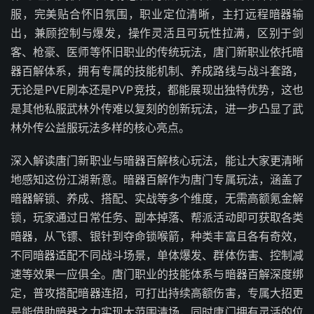
服，完美贴合怀旧氛围，职业定位清晰，主打远程暗器输
出，兼顾控制与爆发，操作灵活且可玩性拉满，区别于剑
客、枪豪、医师等怀旧职业的传统玩法，唐门新职业依托暗
器百解体系，拥有专属的技能机制、养成路线与战斗套路，
无论是PVE刷本还是PVP竞技，都能展现出独特优势，这也
是其他私服武林外传难以复刻的创新玩法，进一步凸显了武
林外传公益服玩法多样的核心亮点。
深入解读唐门新职业与暗器百解核心玩法，能让大家更清晰
地感知这份江湖新意。暗器百解作为唐门专属玩法，涵盖了
暗器解锁、养成、搭配、实战等多个维度，无需高额氪金解
锁，玩家通过日常任务、副本掉落、帮派活动即可获取各类
暗器，从飞镖、银针到夺命锁喉箭，种类丰富且各有奇效，
不同暗器适配不同战斗场景，单体爆发、群体伤害、控制减
速等效果一应俱全。唐门职业的技能体系与暗器百解深度绑
定，普攻搭配暗器连招，可打出持续高额伤害，专属大招更
是能借助暗器之力实现大范围清场，同时唐门拥有灵活的位