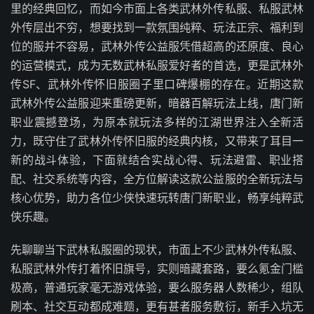
里的经典回忆，而如今市面上各类武林外传私服、私服武林
外传层出不穷，想要找到一款氛围纯粹、玩法正宗、福利到
位的服并不容易，武林外传公益服凭借超高的还原度、良心
的运营模式，成为无数武林私服爱好者的首选，更是武林外
传SF、武林外传怀旧服圈子里口碑爆棚的存在。近期这款
武林外传公益服迎来重磅更新，暗器百解玩法上线，唐门新
职业震撼登场，为原本就玩法多样的江湖世界注入全新活
力，既守住了武林外传怀旧服的经典内核，又带来了耳目一
新的战斗体验，下面就结合实战心得、玩法避雷、职业搭
配、社交系统等内容，全方位解读这款公益服的全新玩法与
核心优势，助力各位少侠快速玩转唐门新职业，畅享纯粹武
侠乐趣。
先聊聊当下武林私服圈的现状，市面上不少武林外传私服、
私服武林外传打着怀旧旗号，实则暗藏套路，要么氪金门槛
极高，普通玩家毫无游戏体验，要么服务器人数稀少，组队
刷本、社交互动都成难题，更有甚者服务敷衍，新手入坑无