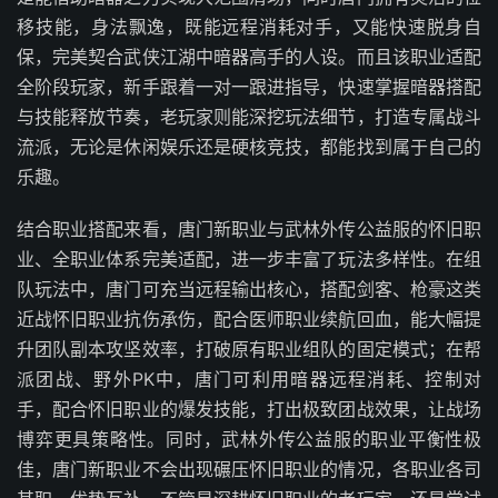
移技能，身法飘逸，既能远程消耗对手，又能快速脱身自
保，完美契合武侠江湖中暗器高手的人设。而且该职业适配
全阶段玩家，新手跟着一对一跟进指导，快速掌握暗器搭配
与技能释放节奏，老玩家则能深挖玩法细节，打造专属战斗
流派，无论是休闲娱乐还是硬核竞技，都能找到属于自己的
乐趣。
结合职业搭配来看，唐门新职业与武林外传公益服的怀旧职
业、全职业体系完美适配，进一步丰富了玩法多样性。在组
队玩法中，唐门可充当远程输出核心，搭配剑客、枪豪这类
近战怀旧职业抗伤承伤，配合医师职业续航回血，能大幅提
升团队副本攻坚效率，打破原有职业组队的固定模式；在帮
派团战、野外PK中，唐门可利用暗器远程消耗、控制对
手，配合怀旧职业的爆发技能，打出极致团战效果，让战场
博弈更具策略性。同时，武林外传公益服的职业平衡性极
佳，唐门新职业不会出现碾压怀旧职业的情况，各职业各司