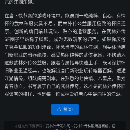
己的江湖乐趣。
在当下快节奏的游戏环境中，能遇到一款纯粹、良心、有情
怀的武林私服实属不易，武林外传公益服用极致的怀旧还
原、创新的唐门暗器玩法、贴心的运营服务，在武林外传
SF圈子里站稳了脚跟，成为无数玩家的归宿。如果你厌倦
了氪金私服的功利浮躁，怀念当年的武林江湖，想要体验唐
门新职业的暗器绝技，感受热闹纯粹的武侠氛围，不妨踏入
这款武林外传公益服，跟着专属指导快速上手，既可深耕怀
旧职业重温经典，也能解锁唐门新职业玩转暗器百解，邂逅
江湖情缘，组队闯荡副本，在熟悉的七侠镇、八里庄，重拾
青春热血，书写属于自己的武林传奇，这才是武林外传怀旧
服该有的模样，也是每一位武林爱好者心中最向往的江湖。
赞(
0
)

未经允许不得转载：
武林外传发布网
»
武林外传私服暗器百解，唐