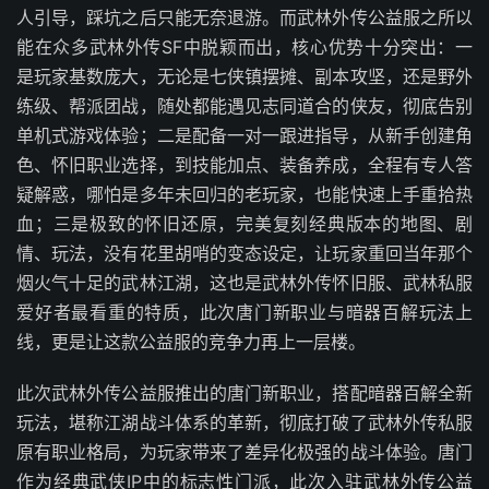
人引导，踩坑之后只能无奈退游。而武林外传公益服之所以
能在众多武林外传SF中脱颖而出，核心优势十分突出：一
是玩家基数庞大，无论是七侠镇摆摊、副本攻坚，还是野外
练级、帮派团战，随处都能遇见志同道合的侠友，彻底告别
单机式游戏体验；二是配备一对一跟进指导，从新手创建角
色、怀旧职业选择，到技能加点、装备养成，全程有专人答
疑解惑，哪怕是多年未回归的老玩家，也能快速上手重拾热
血；三是极致的怀旧还原，完美复刻经典版本的地图、剧
情、玩法，没有花里胡哨的变态设定，让玩家重回当年那个
烟火气十足的武林江湖，这也是武林外传怀旧服、武林私服
爱好者最看重的特质，此次唐门新职业与暗器百解玩法上
线，更是让这款公益服的竞争力再上一层楼。
此次武林外传公益服推出的唐门新职业，搭配暗器百解全新
玩法，堪称江湖战斗体系的革新，彻底打破了武林外传私服
原有职业格局，为玩家带来了差异化极强的战斗体验。唐门
作为经典武侠IP中的标志性门派，此次入驻武林外传公益