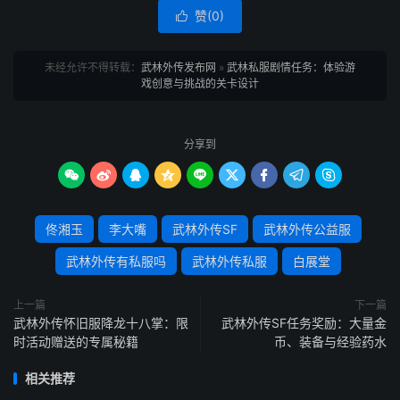
赞(
0
)

未经允许不得转载：
武林外传发布网
»
武林私服剧情任务：体验游
戏创意与挑战的关卡设计
分享到









佟湘玉
李大嘴
武林外传SF
武林外传公益服
武林外传有私服吗
武林外传私服
白展堂
上一篇
下一篇
武林外传怀旧服降龙十八掌：限
武林外传SF任务奖励：大量金
时活动赠送的专属秘籍
币、装备与经验药水
相关推荐