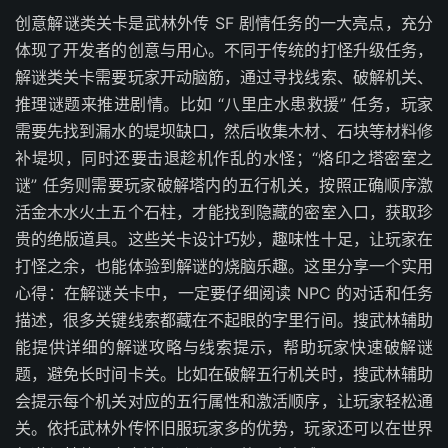
创意解谜类关卡是武林外传 SF 剧情任务的一大亮点，充分
体现了开发者的创意与用心。不同于传统的打怪升级任务，
解谜类关卡需要玩家开动脑筋，通过寻找线索、破解机关、
推理谜题来推进剧情。比如 “八里庄水患救援” 任务，玩家
需要先找到漏水的堤坝缺口，然后收集木材、石块等材料修
补堤坝，同时还要击退趁机作乱的水怪；“烙印之塔密室之
谜” 任务则需要玩家破解塔内的五行机关，按照正确顺序激
活金木水火土五个石柱，才能找到隐藏的密室入口，获取珍
贵的绝版道具。这些关卡设计巧妙，趣味性十足，让玩家在
打怪之余，也能体验到解谜的烧脑乐趣。这里分享一个实用
心得：在解谜关卡中，一定要仔细阅读 NPC 的对话和任务
描述，很多关键线索都藏在不起眼的字里行间。搜武林辅助
能提供详细的解谜攻略与线索提示，帮助玩家快速破解谜
题，避免长时间卡关。比如在破解五行机关时，搜武林辅助
会提示每个机关对应的五行属性和激活顺序，让玩家轻松通
关。依托武林外传怀旧服玩家多的优势，玩家还可以在世界