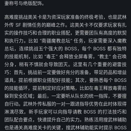
妻称号与绝版配饰。
高难度挑战类关卡是为资深玩家准备的终极考验，也是武林
外传 SF 剧情任务的巅峰之作。这类关卡不仅要求玩家有扎
实的操作技巧和合理的职业搭配，更需要团队有高度的默契
和执行力。比如 “南疆魔教总坛” 任务，玩家需要深入魔教
总坛，连续挑战五个强大的 BOSS，每个 BOSS 都有独特
的技能机制，比如 “毒王” 会释放全屏毒雾，“教主” 会召唤
分身，稍有不慎就会导致团灭。这里有几个重要的避雷技
巧：首先，挑战前一定要做好充分的准备，带足药品和增益
道具，提前根据职业搭配好技能；其次，要熟悉每个 BOSS
的技能循环，提前制定好应对策略，比如在毒王释放毒雾前
躲到安全区域；最后，一定要听从队长的统一指挥，不要擅
自行动。武林外传私服的一对一跟进指导优势在此时体现得
淋漓尽致，新手玩家可以向指导请教 BOSS 的打法技巧和
团队配合要点，快速提升自己的实力。熟练活用搜武林辅助
也是通关高难度关卡的关键，搜武林辅助能实时提示 BOSS