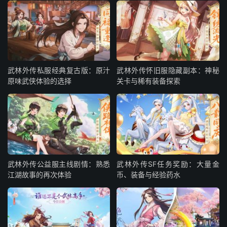
武林外传私服经典复古版：原汁
武林外传怀旧服隐藏副本：神秘
原味武侠体验的选择
关卡与稀有装备探索
武林外传公益服主线剧情：熟悉
武林外传SF任务奖励：大量金
江湖故事的再次体验
币、装备与经验药水