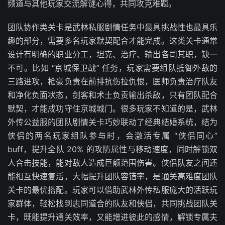
频道与其他玩家交流解谜心得，共同攻克难题。
团队协作类关卡是武林私服剧情任务中最具挑战性也最具乐
趣的部分，需要多名玩家默契配合才能完成。这类关卡通常
设计有明确的职业分工，坦克、治疗、输出各司其职，缺一
不可。比如 “京城保卫战” 任务，玩家需要组队抵御外敌的
三路进攻，枪豪负责在前排抗伤拉仇恨，医师负责治疗队友
和净化负面状态，剑客和术士负责输出杀敌，只有团队配合
默契，才能成功守住京城城门。很多玩家不知道的是，武林
外传公益服的团队剧情关卡巧妙联动了经典结婚系统，结为
侠侣的两名玩家组队参与时，会激活专属 “侠侣同心”
buff，提升全队 20% 的攻防属性与移动速度，同时解锁双
人合击技能，能对敌人造成巨额范围伤害。侠侣队友之间还
能相互快速复活，大幅提升团队容错率，是通关高难度团队
关卡的最优搭配。玩家可以借助武林外传私服庞大的活跃玩
家群体，轻松找到志同道合的队友和侠侣，共同挑战团队关
卡，既能提升通关效率，又能增进彼此的感情，解锁专属夫