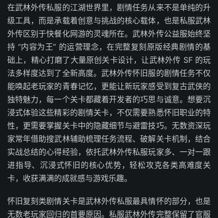
在武林外传私服的江湖世界里，剧情任务从来不是单纯的升
级工具，而是承载着创意与挑战的核心载体，也是私服武林
外传区别于快餐化网游的灵魂所在。武林外传公益服始终坚
持 “内容为王” 的运营理念，在完整复刻原版经典剧情的基
础上，精心打磨了大量原创关卡设计，让武林外传 SF 的玩
法多样度达到了全新高度。武林外传怀旧服的剧情任务不仅
能唤起老玩家的青春记忆，更能让新玩家感受到复古武侠的
独特魅力，每一个关卡都藏着开发者的巧思与诚意。想要沉
浸式体验这些精彩的剧情关卡，不仅需要熟悉怀旧职业的特
性，更需要掌握关卡中的隐藏细节与避雷技巧。无数资深玩
家常年借助搜武林辅助梳理任务流程、破解关卡机制，结合
实战总结的心得经验，依托武林外传私服玩家多、一对一跟
进指导、沉浸式怀旧的核心优势，轻松攻克各类高难度关
卡，收获满满的成就感与游戏乐趣。
怀旧复刻类剧情关卡是武林外传私服最具情怀的部分，也是
无数老玩家回归的首要原因。私服武林外传完整保留了官服