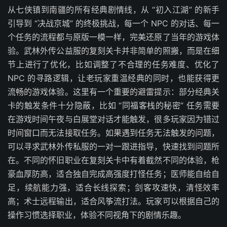
从七侠镇到南疆的所有经典剧情线，从 “初入江湖” 的新手
引导到 “决战京城” 的终极挑战，每一个 NPC 的对话、每一
个任务的流程都与原版一模一样，完美还原了当年的游戏体
验。武林外传公益服的复刻关卡并非简单的照搬，而是在细
节上进行了优化，比如调整了不合理的任务难度、优化了
NPC 的寻路逻辑，让老玩家重温经典的同时，也能获得更
流畅的游戏体验。这里有一个重要的避雷提示：部分经典关
卡的触发条件十分隐蔽，比如 “同福客栈的秘密” 任务需要
在游戏时间午夜与白展堂对话才能触发，很多玩家因为错过
时间窗口而无法接取任务。如果遇到任务无法触发的问题，
可以寻求武林外传私服的一对一跟进指导，快速找到问题所
在。不同的怀旧职业在复刻关卡中有着截然不同的体验，枪
豪血厚防高，适合独自完成高强度打怪任务；医师能自给自
足，续航能力强，适合长线探索；剑客攻速快，清怪效率
高；术士远程输出，适合风筝流打法。玩家可以根据自己的
操作习惯选择职业，体验不同视角下的剧情乐趣。