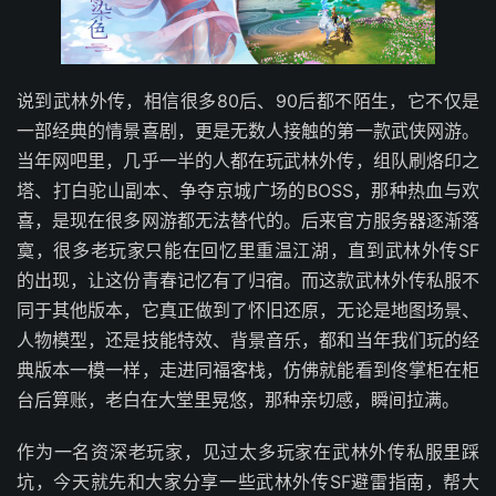
说到武林外传，相信很多80后、90后都不陌生，它不仅是
一部经典的情景喜剧，更是无数人接触的第一款武侠网游。
当年网吧里，几乎一半的人都在玩武林外传，组队刷烙印之
塔、打白驼山副本、争夺京城广场的BOSS，那种热血与欢
喜，是现在很多网游都无法替代的。后来官方服务器逐渐落
寞，很多老玩家只能在回忆里重温江湖，直到武林外传SF
的出现，让这份青春记忆有了归宿。而这款武林外传私服不
同于其他版本，它真正做到了怀旧还原，无论是地图场景、
人物模型，还是技能特效、背景音乐，都和当年我们玩的经
典版本一模一样，走进同福客栈，仿佛就能看到佟掌柜在柜
台后算账，老白在大堂里晃悠，那种亲切感，瞬间拉满。
作为一名资深老玩家，见过太多玩家在武林外传私服里踩
坑，今天就先和大家分享一些武林外传SF避雷指南，帮大