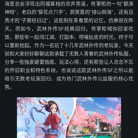
海里总会浮现出同福客栈的欢声笑语，佟掌柜的一句“额滴
神呀”，老白的“葵花点穴手”，郭芙蓉的“排山倒海”，还有吕
秀才的“子曾经曰过”，这些刻在青春里的记忆，仿佛就在昨
天。而如今，武林外传SF经典回归，佟掌柜喊你回家吃
饭，那些年一起闯江湖、打副本、唠嗑扯皮的时光，终于可
以重新拾起。作为一名玩了十几年武林外传的老玩家，今天
就和大家好好聊聊这款承载了无数人青春的武林外传私服，
分享一些独家避雷指南、玩法心得，还有那些让人念念不忘
的怀旧职业和特色系统，也说说这款武林外传SF之所以能
吸引无数老玩家回归、成为热门武林外传公益服的核心优
势。