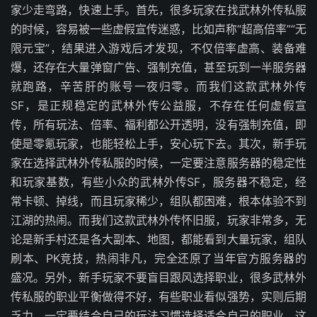
家少走弯路，快速上手。首先，很多玩家在找武林外传私服
的时候，容易被一些虚假宣传迷惑，比如声称“超高倍率”“无
限元宝”，结果进入游戏后才发现，不仅倍率虚高、装备难
爆，还存在大量弹窗广告、强制充值，甚至玩到一半服务器
就跑路，辛苦肝的账号一夜归零。而我们这款武林外传
SF，是正规稳定的武林外传公益服，不存在任何虚假宣
传，所有玩法、倍率、福利都公开透明，没有强制充值，即
使是零氪玩家，也能轻松上手，安心玩下去。其次，新手玩
家在选择武林外传私服的时候，一定要注意服务器的稳定性
和玩家基数，有些小众的武林外传SF，服务器不稳定，经
常卡顿、掉线，而且玩家稀少，组队都困难，根本体验不到
江湖的热闹。而我们这款武林外传怀旧服，玩家非常多，无
论是新手村还是各大副本、地图，都能看到大量玩家，组队
刷本、PK竞技，热闹非凡，完全还原了当年官方服务器的
盛况。另外，新手玩家不要盲目跟风选择职业，很多武林外
传私服的职业平衡做得不好，有些职业看似强势，实则后期
乏力，一定要结合自己的玩法习惯选择适合自己的职业，这