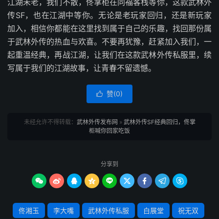
江湖未老，我们不散，佟掌柜在同福客栈等你，这款武林外
传SF，也在江湖中等你。无论是老玩家回归，还是新玩家
加入，相信你都能在这里找到属于自己的乐趣，找回那份属
于武林外传的热血与欢喜。不要再犹豫，赶紧加入我们，一
起重温经典，再战江湖，让我们在这款武林外传私服里，续
写属于我们的江湖故事，让青春不留遗憾。
赞(
0
)

未经允许不得转载：
武林外传发布网
»
武林外传SF经典回归，佟掌
柜喊你回家吃饭
分享到









佟湘玉
李大嘴
武林外传私服
白展堂
祝无双