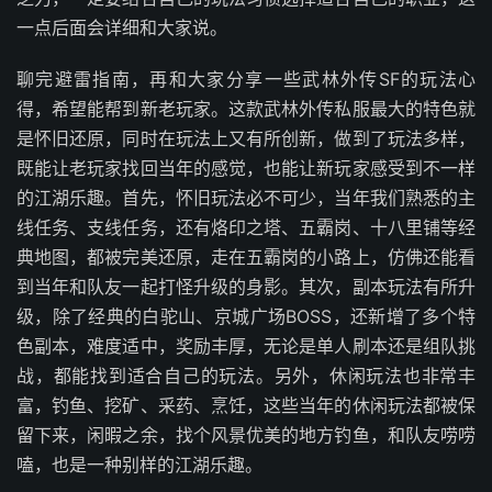
一点后面会详细和大家说。
聊完避雷指南，再和大家分享一些武林外传SF的玩法心
得，希望能帮到新老玩家。这款武林外传私服最大的特色就
是怀旧还原，同时在玩法上又有所创新，做到了玩法多样，
既能让老玩家找回当年的感觉，也能让新玩家感受到不一样
的江湖乐趣。首先，怀旧玩法必不可少，当年我们熟悉的主
线任务、支线任务，还有烙印之塔、五霸岗、十八里铺等经
典地图，都被完美还原，走在五霸岗的小路上，仿佛还能看
到当年和队友一起打怪升级的身影。其次，副本玩法有所升
级，除了经典的白驼山、京城广场BOSS，还新增了多个特
色副本，难度适中，奖励丰厚，无论是单人刷本还是组队挑
战，都能找到适合自己的玩法。另外，休闲玩法也非常丰
富，钓鱼、挖矿、采药、烹饪，这些当年的休闲玩法都被保
留下来，闲暇之余，找个风景优美的地方钓鱼，和队友唠唠
嗑，也是一种别样的江湖乐趣。