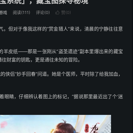
宝系统」，藏宝图探寻秘境
游戏
阅读(111)
评论(0)
赞(
0
)

气。但对于像我这样的“赏金猎人”来说，清晨的宁静往往意
的羊皮纸——那是一张刚从“盗圣遗迹”副本里爆出来的藏宝
通往财富的钥匙，更是通往未知的冒险。
我的侠侣“妙手回春”问道。她是个医师，平时除了给我加血，
眯着眼睛，仔细辨认着图上的标记，“据说那里最近出了个‘迷