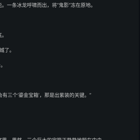
。一条冰龙呼啸而出，将“鬼影”冻在原地。
底。
回城了。
去。
会有三个‘鎏金宝箱’，那是出紫装的关键。”