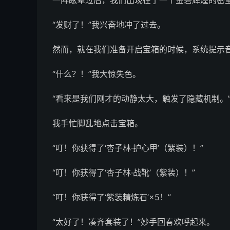
一阵眩晕过后，我们出现在了一个金碧辉煌的密
“发财了！”我兴奋地冲了过去。
然而，就在我们准备开启宝箱的时候，系统提示音突
“什么？！”我大惊失色。
“看来是我们刚才的动静太大，触发了隐藏机制。
我手忙脚乱地点击宝箱。
“叮！你获得了‘杏子林·护心甲’（紫装）！”
“叮！你获得了‘杏子林·战靴’（紫装）！”
“叮！你获得了‘紫装精炼石’×5！”
“太好了！凑齐套装了！”妙手回春欢呼起来。