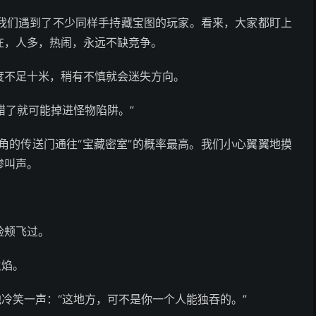
我们遇到了不少同样手持藏宝图的玩家。看来，大家都盯上
在，人多，热闹，永远不缺竞争。
度不足十米，稍有不慎就会迷失方向。
错了就可能掉进怪物陷阱。”
角的传送门通往“宝藏密室”的概率最高。我们小心翼翼地摸
惨叫声。
脸颊飞过。
火焰。
他冷笑一声：“这地方，可不是你一个人能独吞的。”