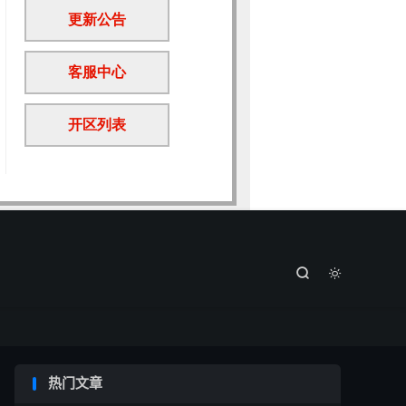


热门文章