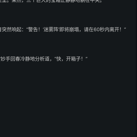
室里。果然，三个巨大的宝箱正静静地躺在中央。
然响起：“警告！‘迷雾阵’即将崩塌，请在60秒内离开！”
”妙手回春冷静地分析道，“快，开箱子！”