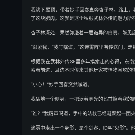
我跳下屋顶，带着妙手回春直奔杏子林。路上，
了这块肥肉。这就是这个私服武林外传的魅力所
杏子林深处，果然弥漫着一层诡异的白雾。能见
“跟紧我，”我叮嘱道，“这迷雾阵里有传送门，走
根据我在武林外传SF里多年摸索出的心得，东南
索着前进，耳边不时传来其他玩家被怪物围攻的
“小心！”妙手回春突然喊道。
我猛地一个侧身，一把泛着寒光的匕首擦着我的
“谁？”我厉声喝道，手中的法杖已经凝聚起一团
迷雾中走出一个身影，是个剑客，ID叫“鬼影”。