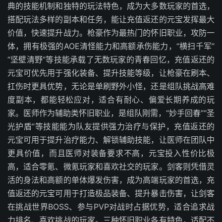
典的技能机制和独特的玩法特色，成为大多数玩家的首选，
搭配玩法多样的副本和任务，能让充值返还的元宝发挥最大
价值，快速提升战力。枪豪作为最热门的怀旧职业，攻防一
体，拥有极强的AOE清怪能力和高额承伤能力，“横扫千军”
“坚壁清野”等技能承载了无数玩家的青春回忆，充值返还的
元宝可优先用于强化装备、提升技能等级，让枪豪在刷本、
扛伤时更具优势，无论是单刷野外小怪，还是组队挑战高难
度副本，都能轻松应对，适合有耐心、偏爱长期养成的玩
家。医师作为辅助类怀旧职业，是组队刚需，“妙手回春”“圣
光护盾”等技能能为队友提供强力治疗与保护，充值返还的
元宝可用于提升治疗能力、解锁辅助技能，让医师在团队中
更具价值，而且医师对装备要求不高，元宝投入性价比极
高，适合零氪、微氪玩家和喜欢社交的玩家。剑客则凭借灵
活的身法和高额的单体爆发伤害，成为高端玩家的首选，充
值返还的元宝可用于打造极品装备、提升暴击伤害，让剑客
在挑战世界BOSS、参与PVP对战时占据优势，适合追求战
力排名、喜欢挑战的玩家。三种怀旧职业各有特色，适配不