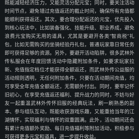
既能减轻经济压力，又能灵活分配元宝；同时，要关注活动
时间节点，避免错过充值返还的截止时间，确保所有充值都
能顺利获得返还。其次，要合理分配返还的元宝，优先投入
到核心玩法中，比如装备强化、技能升级、职业养成，避免
浪费元宝购买无用的道具，尤其是要避开各类“智商税”礼
包，比如无需购买的坐骑经验丹礼包，普通玩家靠日常任务
即可获得足够的资源。另外，要避开活动陷阱，很多武林外
传私服会在年度回馈活动中隐藏附加条件，如要求玩家拉
新、充值指定档位才能获得全额返还，而武林外传公益服的
活动规则透明，无任何附加条件，只要在活动期间充值，均
可享受全年充值全额返还，无需额外付出。同时，要牢记怀
旧初心，在享受充值返还福利、提升战力的同时，不妨与好
友一起重温武林外传怀旧服的经典玩法，刷一刷熟悉的副
本、参与组队互动，既能收获游戏乐趣，又能重拾当年的江
湖情怀，实现福利与情怀的双重圆满。此外，活动期间还会
有累计充值额外奖励、每日充值福利等附加活动，积极参与
可获得更多元宝和道具，进一步提升收益。