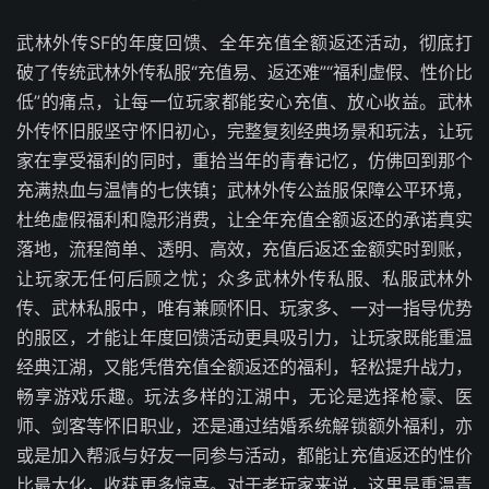
武林外传SF的年度回馈、全年充值全额返还活动，彻底打
破了传统武林外传私服“充值易、返还难”“福利虚假、性价比
低”的痛点，让每一位玩家都能安心充值、放心收益。武林
外传怀旧服坚守怀旧初心，完整复刻经典场景和玩法，让玩
家在享受福利的同时，重拾当年的青春记忆，仿佛回到那个
充满热血与温情的七侠镇；武林外传公益服保障公平环境，
杜绝虚假福利和隐形消费，让全年充值全额返还的承诺真实
落地，流程简单、透明、高效，充值后返还金额实时到账，
让玩家无任何后顾之忧；众多武林外传私服、私服武林外
传、武林私服中，唯有兼顾怀旧、玩家多、一对一指导优势
的服区，才能让年度回馈活动更具吸引力，让玩家既能重温
经典江湖，又能凭借充值全额返还的福利，轻松提升战力，
畅享游戏乐趣。玩法多样的江湖中，无论是选择枪豪、医
师、剑客等怀旧职业，还是通过结婚系统解锁额外福利，亦
或是加入帮派与好友一同参与活动，都能让充值返还的性价
比最大化，收获更多惊喜。对于老玩家来说，这里是重温青