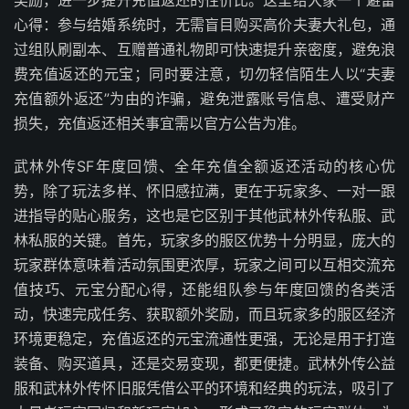
奖励，进一步提升充值返还的性价比。这里给大家一个避雷
心得：参与结婚系统时，无需盲目购买高价夫妻大礼包，通
过组队刷副本、互赠普通礼物即可快速提升亲密度，避免浪
费充值返还的元宝；同时要注意，切勿轻信陌生人以“夫妻
充值额外返还”为由的诈骗，避免泄露账号信息、遭受财产
损失，充值返还相关事宜需以官方公告为准。
武林外传SF年度回馈、全年充值全额返还活动的核心优
势，除了玩法多样、怀旧感拉满，更在于玩家多、一对一跟
进指导的贴心服务，这也是它区别于其他武林外传私服、武
林私服的关键。首先，玩家多的服区优势十分明显，庞大的
玩家群体意味着活动氛围更浓厚，玩家之间可以互相交流充
值技巧、元宝分配心得，还能组队参与年度回馈的各类活
动，快速完成任务、获取额外奖励，而且玩家多的服区经济
环境更稳定，充值返还的元宝流通性更强，无论是用于打造
装备、购买道具，还是交易变现，都更便捷。武林外传公益
服和武林外传怀旧服凭借公平的环境和经典的玩法，吸引了