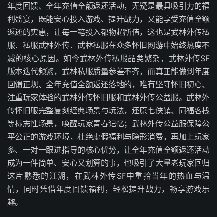
年度回馈、全年充值全额返还活动，无疑是最具吸引力的福
利盛宴，既能安心投入游戏、提升战力，又能享受充值全额
返还的实惠，让每一笔投入都物超所值，这也是武林外传私
服、私服武林外传、武林私服在众多怀旧网游中始终热度不
减的核心原因。如今武林外传私服品类繁杂，武林外传SF
版本迭代频繁，武林私服质量参差不齐，而真正能做到年度
回馈正规、全年充值全额返还落地的，唯有坚守怀旧初心、
注重玩家体验的武林外传怀旧服和武林外传公益服。武林外
传怀旧服完整复刻经典场景与玩法，还原七侠镇、同福客栈
等标志性场景，唤醒玩家青春记忆；武林外传公益服保障公
平公正的游戏环境，杜绝虚假福利与隐形消费，再加上玩家
多、一对一跟进指导的核心优势，让全年充值全额返还活动
成为一件简单、安心又划算的事，也吸引了大量老玩家回归
这片熟悉的江湖，在武林外传SF中重拾当年的热血与温
情，同时凭借年度回馈福利，轻松提升战力，畅享游戏乐
趣。