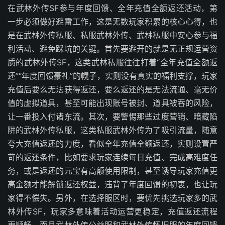
在武林外传SF参与年度回馈、全年充值全额返还活动，第
一步必须做好避雷工作，这是无数玩家积累的核心心得，也
是在武林外传私服、私服武林外传、武林私服中安心参与福
利活动、避免踩坑的关键。首先要避开的就是无正规运营资
质的武林外传SF，这类武林私服往往打着“全年充值全额返
还”“年度回馈豪礼”的幌子，实则没有真实的福利支撑，玩家
充值后要么无法获得返还，要么返还的是无法流通、毫无价
值的虚拟道具，甚至可能出现账号被封、道具被吞的风险，
让一番投入付诸东流。其次，要警惕那些过度营销、暗藏陷
阱的武林外传私服，这类私服武林外传为了吸引流量，随意
夸大充值返还的力度，看似全年充值全额返还，实则设置严
苛的返还条件，比如要求玩家连续每日充值、完成高难度任
务，或是返还的元宝有高额使用限制，甚至诱导玩家充值更
高金额才能解锁返还权益，违背了年度回馈的初衷，也让玩
家得不偿失。另外，在选择服区时，要优先挑选玩家多的武
林外传SF，玩家多意味着活动运营更稳定，充值返还流程