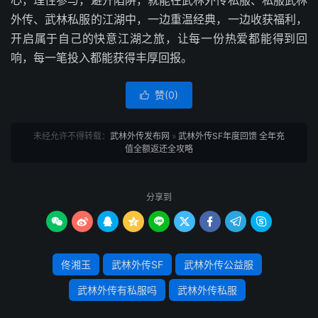
心，理性参与，避开陷阱，就能在武林外传私服、私服武林
外传、武林私服的江湖中，一边重温经典，一边收获福利，
开启属于自己的快意江湖之旅，让每一份热爱都能得到回
响，每一笔投入都能获得丰厚回报。
赞(
0
)

未经允许不得转载：
武林外传发布网
»
武林外传SF年度回馈 全年充
值全额返还全攻略
分享到









佟湘玉
武林外传SF
武林外传公益服
武林外传有私服吗
武林外传私服