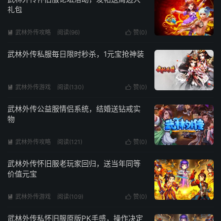
礼包
武林外传攻略
阅读(96)
赞(
0
)


武林外传私服每日限时秒杀，1元宝抢神装
武林外传游戏
阅读(130)
赞(
0
)


武林外传公益服情侣系统，结婚送钻戒实
物
武林外传攻略
阅读(121)
赞(
0
)


武林外传怀旧服老玩家回归，送当年同等
价值元宝
武林外传游戏
阅读(109)
赞(
0
)


武林外传私怀旧服原版PK手感，操作决定