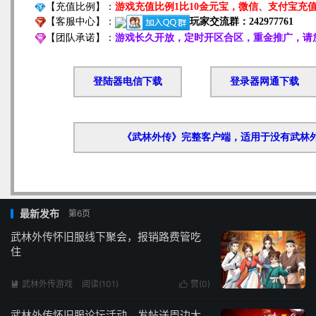
最新发布
第6页
武林外传怀旧服线下聚会，报销路费管吃
住
武林外传游戏
阅读(101)
赞(
0
)


武林外传怀旧服论坛活动，发帖送周边大