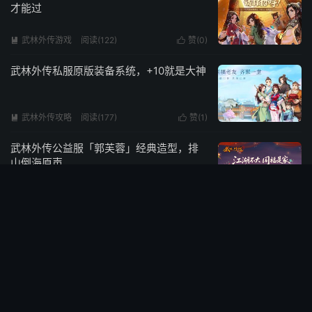
才能过
武林外传游戏
阅读(122)
赞(
0
)


武林外传私服原版装备系统，+10就是大神
武林外传攻略
阅读(177)
赞(
1
)


武林外传公益服「郭芙蓉」经典造型，排
山倒海原声
武林外传攻略
阅读(147)
赞(
0
)


武林外传SF原版剧情还原，白展堂还是老
样子
武林外传攻略
阅读(338)
赞(
0
)


武林外传私服：经典BGM回归，旋律一响