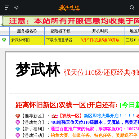


