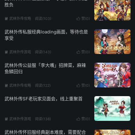
胜负
武林外传攻略
阅读(103)
赞(
0
)


武林外传私服经典loading画面，等待也是
享受
武林外传游戏
阅读(143)
赞(
0
)


武林外传公益服「李大嘴」招牌菜，麻辣
鱼鳞回归
武林外传攻略
阅读(122)
赞(
0
)


武林外传SF老玩家见面会，线上重聚首
武林外传游戏
阅读(138)
赞(
0
)


武林外传怀旧服经典副本难度，需要配合