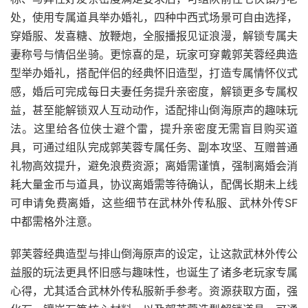
处，使用专属道具举办婚礼，四种中西式场景可自由选择，
穿婚服、发喜糖、放鞭炮，全服播报见证浪漫，解锁专属夫
妻称号与情侣坐骑。更惊喜的是，玩家可穿戴郭芙蓉经典造
型举办婚礼，搭配伴侣的经典怀旧造型，打造专属情怀仪式
感，婚后可完成每日夫妻任务提升亲密度，解锁更多专属权
益，甚至能解锁双人互动动作，适配排山倒海原声的趣味玩
法。这里给各位侠士避个雷，提升亲密度无需盲目购买道
具，可通过组队完成郭芙蓉专属任务、副本攻坚、互赠普通
礼物高效提升，避免浪费资源；离婚需谨慎，强制离婚会消
耗大量金币与道具，协议离婚需等待确认，配偶长期未上线
可申请免费离婚，这些细节在武林外传私服、武林外传SF
中都需格外注意。
郭芙蓉经典造型与排山倒海原声的设定，让这款武林外传公
益服的玩法更具怀旧感与趣味性，也诞生了诸多老玩家专属
心得，尤其适合武林外传私服新手参考。资源获取方面，强