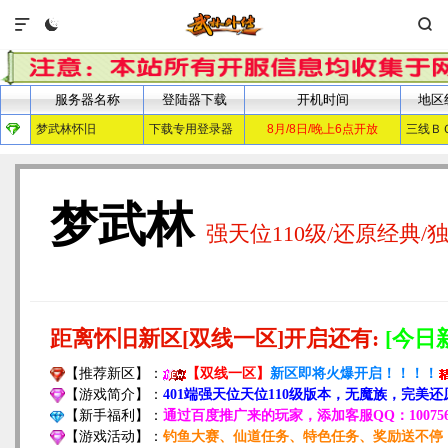


