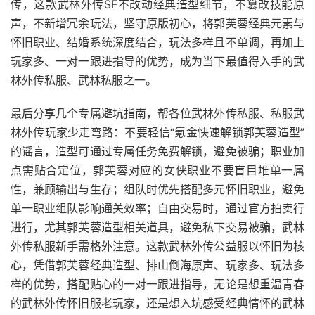
传，这款武林外传SF不改动经典造型细节，不篡改技能原
声，不新增冗余玩法，坚守原版初心，将郭芙蓉经典元素与
怀旧职业、结婚系统深度结合，玩法多样且不单调，再加上
玩家多、一对一跟进指导的优势，成为当下最值得入手的武
林外传私服、武林私服之一。
最后分享几个专属避坑指南，帮各位武林外传私服、私服武
林外传玩家少走弯路：不要轻信“氪金快速解锁郭芙蓉造型”
的谣言，造型可通过专属任务免费解锁，避免被骗；职业加
点需贴合定位，郭芙蓉对应的女侠职业不要盲目堆单一属
性，兼顾输出与生存；组队时优先搭配多元怀旧职业，避免
单一职业组队影响通关效率；自由交易时，通过官方拍卖行
进行，尤其郭芙蓉造型相关道具，避免私下交易被骗，武林
外传私服新手需格外注意。这款武林外传公益服以怀旧为核
心，凭借郭芙蓉经典造型、排山倒海原声、玩家多、玩法多
样的优势，搭配贴心的一对一跟进指导，无论是想重温青春
的武林外传怀旧服老玩家，还是想入坑感受经典情怀的武林