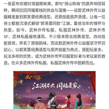
一身蓝布衣裙衬得眉眼飒爽，那句“排山倒海”的原声响彻耳
畔，瞬间拉回同福客栈的热血与温情——这款武林外传公益
服精准复刻郭芙蓉经典造型，还原技能原声质感，让每一位
侠士都能沉浸式解锁“郭芙蓉同款”江湖，重拾当年的情怀与
热爱。如今，武林外传私服、私服武林外传、武林外传
SF、武林私服遍地涌现，不少版本简化经典造型、改动技
能音效，弄丢了原版韵味，而这款武林外传公益服坚守怀旧
初心，以郭芙蓉经典造型与原声技能为亮点，搭配玩家多、
玩法多样的优势，成为武林外传怀旧服爱好者与老玩家的首
选，在众多武林外传私服、私服武林外传中脱颖而出。