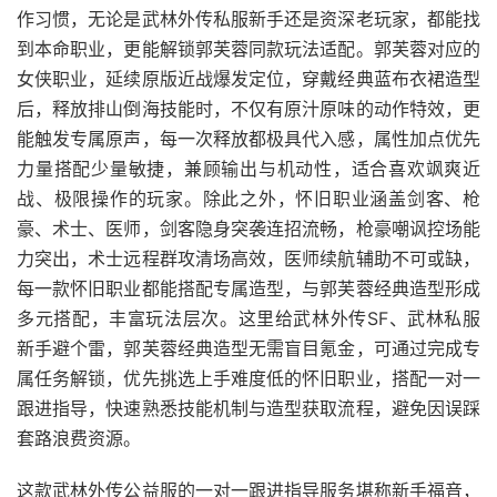
作习惯，无论是武林外传私服新手还是资深老玩家，都能找
到本命职业，更能解锁郭芙蓉同款玩法适配。郭芙蓉对应的
女侠职业，延续原版近战爆发定位，穿戴经典蓝布衣裙造型
后，释放排山倒海技能时，不仅有原汁原味的动作特效，更
能触发专属原声，每一次释放都极具代入感，属性加点优先
力量搭配少量敏捷，兼顾输出与机动性，适合喜欢飒爽近
战、极限操作的玩家。除此之外，怀旧职业涵盖剑客、枪
豪、术士、医师，剑客隐身突袭连招流畅，枪豪嘲讽控场能
力突出，术士远程群攻清场高效，医师续航辅助不可或缺，
每一款怀旧职业都能搭配专属造型，与郭芙蓉经典造型形成
多元搭配，丰富玩法层次。这里给武林外传SF、武林私服
新手避个雷，郭芙蓉经典造型无需盲目氪金，可通过完成专
属任务解锁，优先挑选上手难度低的怀旧职业，搭配一对一
跟进指导，快速熟悉技能机制与造型获取流程，避免因误踩
套路浪费资源。
这款武林外传公益服的一对一跟进指导服务堪称新手福音，