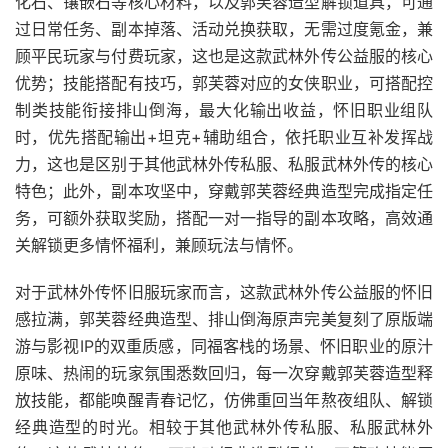
化石、镶嵌石等核心材料，以及郭芙蓉造型解锁道具，可通
过日常任务、副本掉落、活动兑换获取，无需过度氪金，兼
顾平民玩家与付费玩家，这也是这款武林外传公益服的核心
优势；技能搭配有技巧，郭芙蓉对应的女侠职业，可搭配控
制类技能衔接排山倒海，最大化输出收益，怀旧职业组队
时，优先搭配输出+坦克+辅助组合，依托职业互补发挥战
力，这也是区别于其他武林外传私服、私服武林外传的核心
特色；此外，副本攻坚中，穿戴郭芙蓉经典造型完成指定任
务，可额外获取奖励，搭配一对一指导的副本攻略，高效通
关解锁更多情怀福利，兼顾玩法与情怀。
对于武林外传怀旧服玩家而言，这款武林外传公益服的怀旧
感拉满，郭芙蓉经典造型、排山倒海原声完美复刻了原版端
游与影视IP的双重质感，同福客栈的场景、怀旧职业的原汁
原味、热闹的玩家氛围悉数回归，每一次穿戴郭芙蓉造型释
放技能，都能唤醒青春记忆，仿佛重回当年熬夜组队、解锁
经典造型的时光。相较于其他武林外传私服、私服武林外