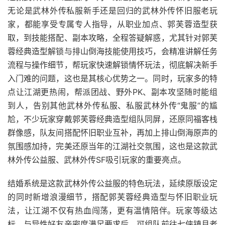
无论是武林外传私服新手还是回归的武林外传怀旧服老玩
家，都能享受专属专人指导，从职业加点、郭芙蓉造型获
取，到技能搭配、副本攻略，全程答疑解惑，尤其针对郭芙
蓉经典造型解锁与排山倒海技能使用技巧，会精准讲解任务
流程与操作细节，帮玩家快速解锁情怀玩法，彻底解决新手
入门难的问题，这也是其核心优势之一。同时，玩家多的特
点让江湖更热闹，帮派团战、野外PK、副本攻坚随时能组
到人，告别其他武林外传私服、私服武林外传“鬼服”的尴
尬，不少玩家穿戴郭芙蓉经典造型组队同屏，还原同福客栈
群像感，队友间搭配怀旧职业互补，再加上排山倒海原声的
氛围感加持，完美还原当年的江湖社交氛围，这也是这款武
林外传公益服、武林外传SF吸引玩家的重要亮点。
结婚系统是这款武林外传公益服的特色玩法，延续原版设定
的同时新增浪漫细节，搭配郭芙蓉经典造型与怀旧职业玩
法，让江湖不仅有热血闯荡，更有温情陪伴。玩家等级达
标、与异性好友亲密度满足要求后，可组队前往七侠镇月老