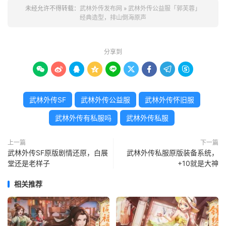
未经允许不得转载：
武林外传发布网
»
武林外传公益服「郭芙蓉」
经典造型，排山倒海原声
分享到









武林外传SF
武林外传公益服
武林外传怀旧服
武林外传有私服吗
武林外传私服
上一篇
下一篇
武林外传SF原版剧情还原，白展
武林外传私服原版装备系统，
堂还是老样子
+10就是大神
相关推荐