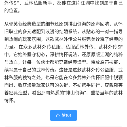
外传SF、武林私服新手，都能在这片江湖中找到属于自己
的位置。
从郭芙蓉经典造型的细节还原到排山倒海的原声回响，从怀
旧职业的多元适配到浪漫的结婚系统，从贴心的一对一指导
到热闹的玩家氛围，这款武林外传公益服完美诠释了经典的
力量。在众多武林外传私服、私服武林外传、武林外传SF
中，它始终坚守初心，深耕情怀玩法，还原原版江湖的纯粹
与热血，让每一位侠士都能穿戴经典造型、释放原声技能，
续写属于自己的武林传奇。这便是这款武林外传公益服、武
林私服的独特之处，也是它能在众多武林外传怀旧服中脱颖
而出，收获海量玩家认可的关键，不妨携手同行，穿戴郭芙
蓉经典造型，喊出那句熟悉的“排山倒海”，重拾当年的武林
情怀。
赞(
0
)
