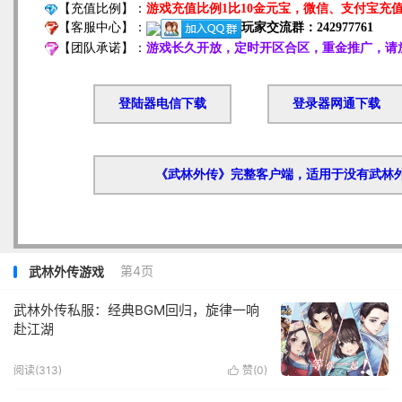
第4页
武林外传游戏
武林外传私服：经典BGM回归，旋律一响
赴江湖
阅读(313)
赞(
0
)
