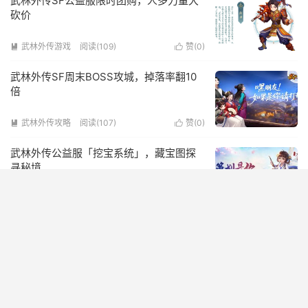
武林外传SF公益服限时团购，人多力量大
砍价
武林外传游戏
阅读(109)
赞(
0
)


武林外传SF周末BOSS攻城，掉落率翻10
倍
武林外传攻略
阅读(107)
赞(
0
)


武林外传公益服「挖宝系统」，藏宝图探
寻秘境
武林外传游戏
阅读(113)
赞(
0
)


武林外传怀旧服神兵谱系统，收集天下名
剑
武林外传攻略
阅读(125)
赞(
0
)


武林外传私服暗器百解，唐门新职业登场