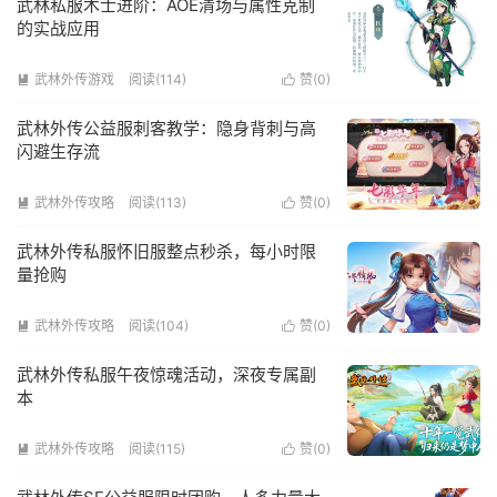
武林私服术士进阶：AOE清场与属性克制
的实战应用
武林外传游戏
阅读(114)
赞(
0
)


武林外传公益服刺客教学：隐身背刺与高
闪避生存流
武林外传攻略
阅读(113)
赞(
0
)


武林外传私服怀旧服整点秒杀，每小时限
量抢购
武林外传攻略
阅读(104)
赞(
0
)


武林外传私服午夜惊魂活动，深夜专属副
本
武林外传攻略
阅读(115)
赞(
0
)

