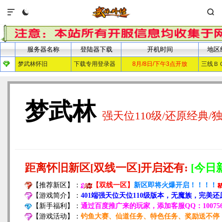


