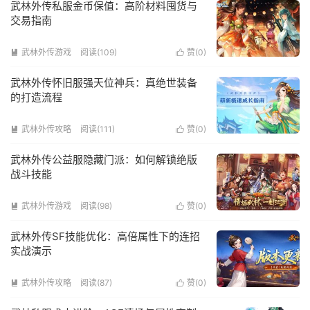
武林外传私服金币保值：高阶材料囤货与
交易指南
武林外传游戏
阅读(109)
赞(
0
)


武林外传怀旧服强天位神兵：真绝世装备
的打造流程
武林外传攻略
阅读(111)
赞(
0
)


武林外传公益服隐藏门派：如何解锁绝版
战斗技能
武林外传游戏
阅读(98)
赞(
0
)


武林外传SF技能优化：高倍属性下的连招
实战演示
武林外传攻略
阅读(87)
赞(
0
)

