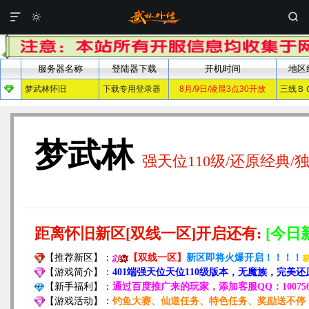


