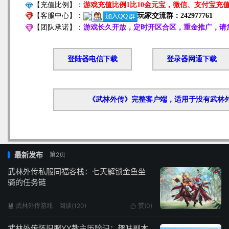
最新发布
第2页
武林外传私服同福客栈：七天解锁金鱼坐
骑的任务链
武林外传游戏
阅读(120)
赞(
0
)


武林外传怀旧服YY教主历险记：趣味副本