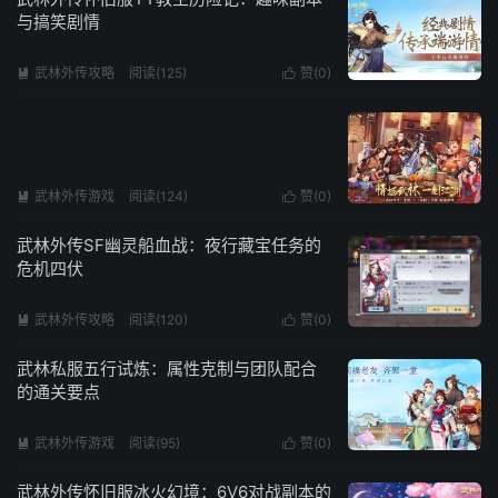
与搞笑剧情
武林外传攻略
阅读(125)
赞(
0
)


武林外传游戏
阅读(124)
赞(
0
)


武林外传SF幽灵船血战：夜行藏宝任务的
危机四伏
武林外传攻略
阅读(120)
赞(
0
)


武林私服五行试炼：属性克制与团队配合
的通关要点
武林外传游戏
阅读(95)
赞(
0
)


武林外传怀旧服冰火幻境：6V6对战副本的