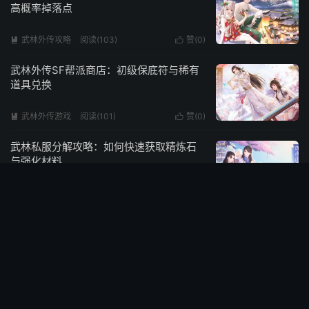
高概率掉落点
武林外传攻略
阅读(103)
赞(
0
)


武林外传SF帮派商店：初级保底符与稀有
道具兑换
武林外传游戏
阅读(101)
赞(
0
)


武林私服分解攻略：如何快速获取精炼石
与强化材料
武林外传攻略
阅读(100)
赞(
0
)


武林外传怀旧服绝世装备：地狱难度副本
的掉落机制
武林外传游戏
阅读(98)
赞(
0
)


武林外传SF全服通用法宝：输出与辅助必