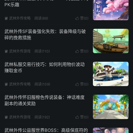
PK乐趣
武林外传攻略
阅读(89)
赞(
0
)


武林外传SF装备强化失败：装备降级与破
碎的挽救措施
武林外传游戏
阅读(110)
赞(
0
)


武林私服交易行技巧：如何利用物价波动
赚取金币
武林外传攻略
阅读(109)
赞(
0
)


武林外传怀旧服橙色传说装备：神话难度
副本的通关奖励
武林外传游戏
阅读(192)
赞(
0
)


武林外传公益服世界BOSS：高级保底符的